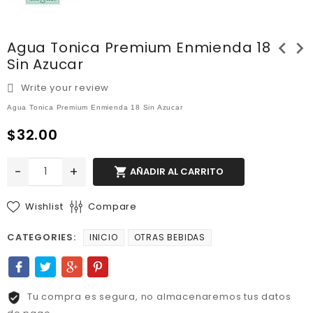
chevron_left
chevron_right
Agua Tonica Premium Enmienda 18
Sin Azucar
Write your review
Agua Tonica Premium Enmienda 18 Sin Azucar
$32.00
-
+

AÑADIR AL CARRITO
Wishlist
Compare
CATEGORIES:
INICIO
OTRAS BEBIDAS
Tu compra es segura, no almacenaremos tus datos