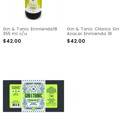
Gin & Tonic Enmienda18
Gin & Tonic Clásico Sin
355 ml c/u
Azúcar Enmienda 18
Precio
Precio
$42.00
$42.00
Add To Cart
Add To Cart