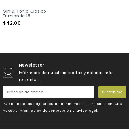
Gin & Tonic Clasico
Enmienda 18
Precio
$42.00
Add To Cart
Newsletter
Infórmese de nuestras ofertas y noticias más
recientes...
Suscribirse
Puede darse de baja en cualquier momento. Para ello, consulte
nuestra información de contacto en el aviso legal.