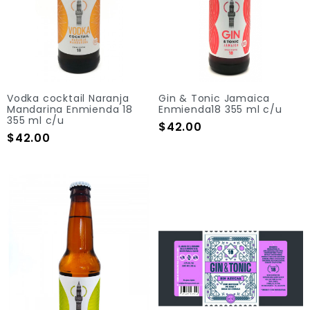
Vodka cocktail Naranja
Gin & Tonic Jamaica
Mandarina Enmienda 18
Enmienda18 355 ml c/u
355 ml c/u
Precio
$42.00
Precio
$42.00
Add To Cart
Add To Cart