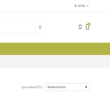
$ MXN
0
1 product(s)