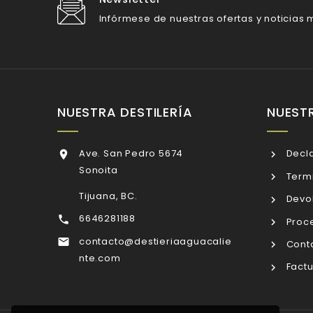
Infórmese de nuestras ofertas y noticias m
NUESTRA DESTILERÍA
NUEST
Ave. San Pedro 5674
Decla

Sonoita
Termi
Tijuana, BC.
Devol
6646281188

Proce
contacto@destieriaaguacalie

Conta
nte.com
Factu