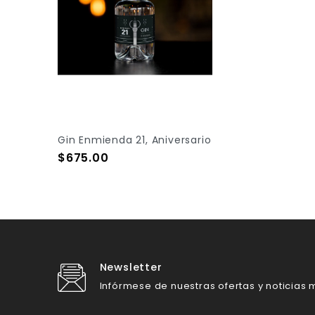
Gin Enmienda 21, Aniversario
Precio
$675.00
Add To Cart
Newsletter
Infórmese de nuestras ofertas y noticias m