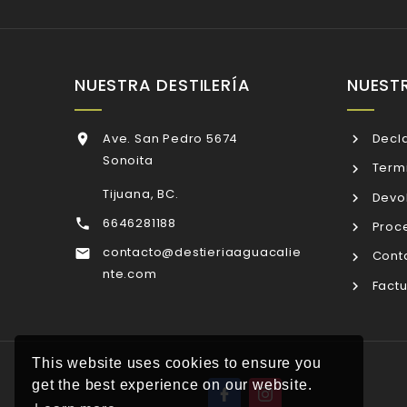
NUESTRA DESTILERÍA
NUEST
Ave. San Pedro 5674
Decla

Sonoita
Termi
Tijuana, BC.
Devol
6646281188

Proce
contacto@destieriaaguacalie

Conta
nte.com
Factu
This website uses cookies to ensure you
get the best experience on our website.