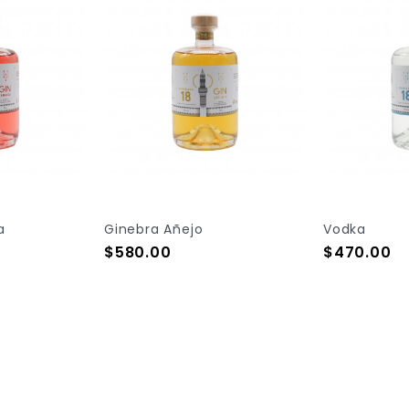
a
Ginebra Añejo
Vodka
Precio
Precio
$580.00
$470.00
Add To Cart
Add To Cart