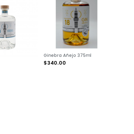
Ginebra Añejo 375ml
Precio
$340.00
Out Of Stock