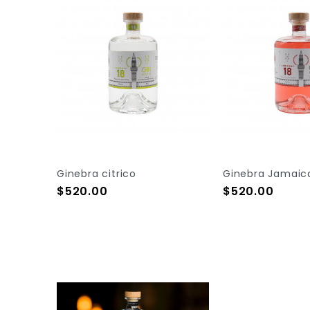
Ginebra citrico
Ginebra Jamaic
Precio
Precio
$520.00
$520.00
Add To Cart
Add To Cart