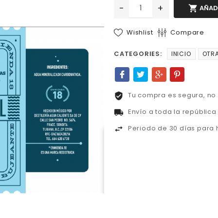
-
+

AÑAD
Wishlist
Compare
CATEGORIES:
INICIO
OTRA
Tu compra es segura, n
Envío a toda la repúblic
Periodo de 30 días para