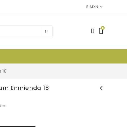
$ MXN
0
 18
chevron_left
ium Enmienda 18
5 ml