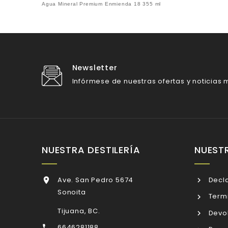
Agua Mineral Premium Enmienda 18 355 ml
Newsletter
Infórmese de nuestras ofertas y noticias m
NUESTRA DESTILERÍA
NUEST
Ave. San Pedro 5674
Decla

Sonoita
Termi
Tijuana, BC.
Devol
6646281188
